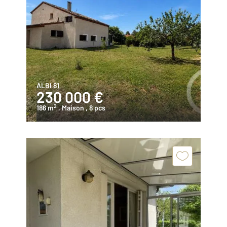
ALBI 81
230 000 €
2
186 m
, Maison
, 8 pcs