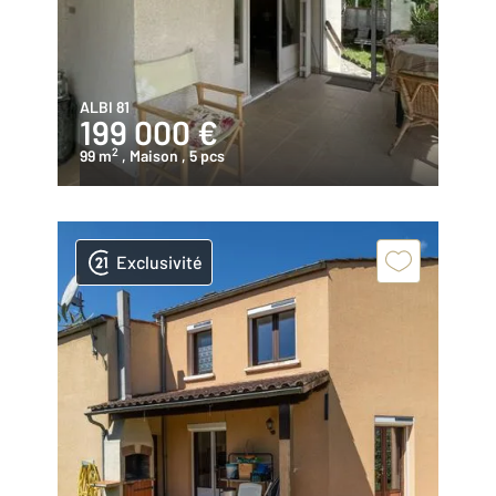
ALBI 81
199 000 €
2
99 m
, Maison
, 5 pcs
Exclusivité