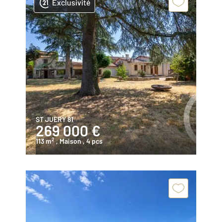
Exclusivité
ST JUERY 81
269 000 €
2
113 m
, Maison
, 4 pcs