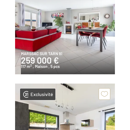
MARSSAC SUR TARN 81
259 000 €
2
117 m
, Maison
, 5 pcs
Exclusivité