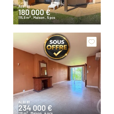
ALBI 81
180 000 €
2
115,6 m
, Maison
, 5 pcs
ALBI 81
234 000 €
2
118 m
, Maison
, 4 pcs