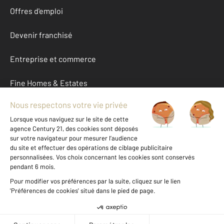
Offres d'emploi
Devenir franchisé
Entreprise et commerce
Fine Homes & Estates
À propos
International
Nous contacter
Mentions légales & CGU et Barèmes d'honoraires
Données personnelles