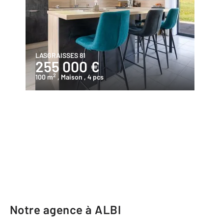
LASGRAISSES 81
255 000 €
2
100 m
, Maison
, 4 pcs
Notre agence à ALBI