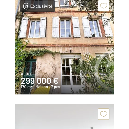
Exclusivité
ALBI 81
299 000 €
2
170 m
, Maison
, 7 pcs