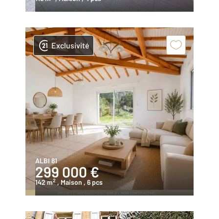
Exclusivité
ALBI 81
299 000 €
2
142 m
, Maison
, 6 pcs