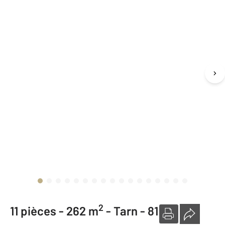
2
11 pièces -
262 m
-
Tarn - 81