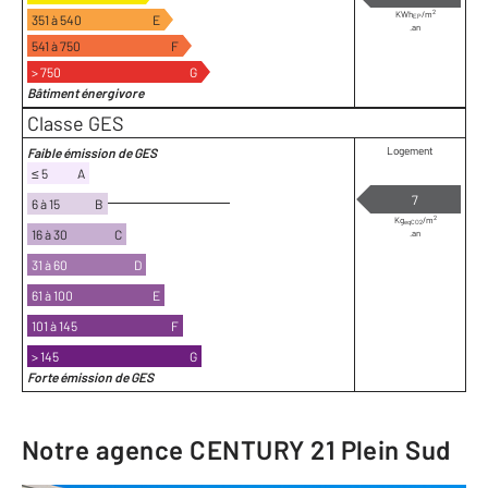
2
KWh
/m
351 à 540
E
EP
.an
541 à 750
F
> 750
G
Bâtiment énergivore
Classe GES
Logement
Faible émission de GES
≤ 5
A
7
6 à 15
B
2
Kg
/m
eqCO2
16 à 30
C
.an
31 à 60
D
61 à 100
E
101 à 145
F
> 145
G
Forte émission de GES
Notre agence
CENTURY 21 Plein Sud