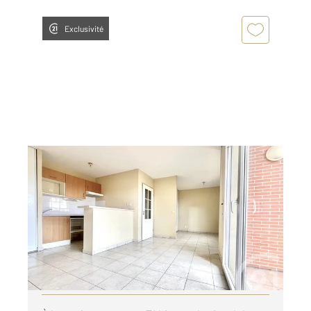
Exclusivité
ALBI 81
2
31,78 m
, 1 pièce
Ref : 2304
Appartement Studio à louer
490 €
par mois charges comprises
Visiter le site dédié