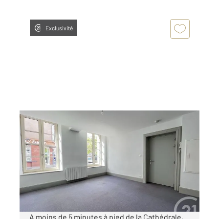
Exclusivité
ALBI 81
2
27,74 m
, 1 pièce
Ref : 2233
Appartement T1 à louer
380 €
par mois charges comprises
A moins de 5 minutes à pied de la Cathédrale,