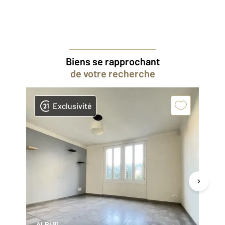
Biens se rapprochant
de votre recherche
Exclusivité
ALBI 81
VA