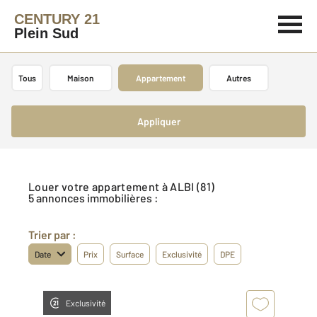
CENTURY 21
Plein Sud
Tous
Maison
Appartement
Autres
Appliquer
Louer votre appartement à ALBI (81)
5 annonces immobilières :
Trier par :
Date
Prix
Surface
Exclusivité
DPE
Exclusivité