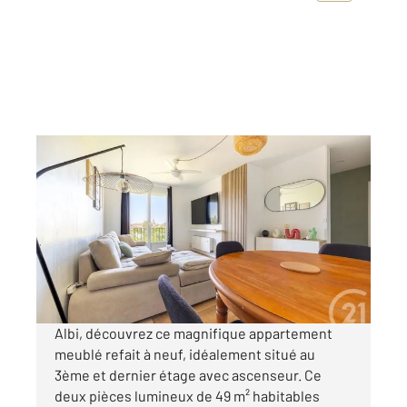
ALBI 81
2
49,04 m
, 2 pièces
Ref : 2318
Appartement T2 à louer
670 €
par mois charges comprises
Albi, découvrez ce magnifique appartement
meublé refait à neuf, idéalement situé au
3ème et dernier étage avec ascenseur. Ce
deux pièces lumineux de 49 m² habitables