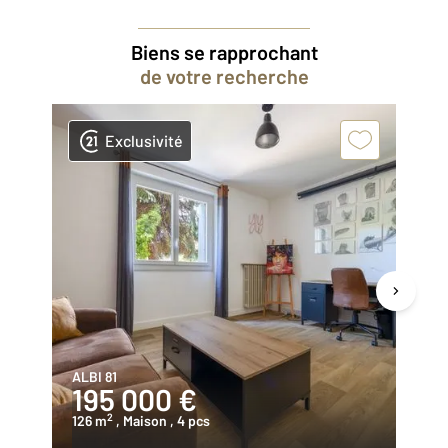
Biens se rapprochant
de votre recherche
Exclusivité
ALBI 81
AR
195 000 €
2
2
126 m
, Maison
, 4 pcs
16