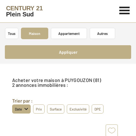
CENTURY 21
Plein Sud
Tous
Maison
Appartement
Autres
Appliquer
Acheter votre maison à PUYGOUZON (81)
2 annonces immobilières :
Trier par :
Date
Prix
Surface
Exclusivité
DPE