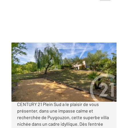
PUYGOUZON 81
2
176,01 m
, 5 pièces
Ref : 2283
Maison à vendre
479 000 €
Bien rare sur le secteur ! Votre agence
CENTURY 21 Plein Sud a le plaisir de vous
présenter, dans une impasse calme et
recherchée de Puygouzon, cette superbe villa
nichée dans un cadre idyllique. Dès l'entrée