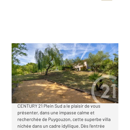
PUYGOUZON 81
2
176,01 m
, 5 pièces
Ref : 2283
Maison à vendre
479 000 €
Bien rare sur le secteur ! Votre agence
CENTURY 21 Plein Sud a le plaisir de vous
présenter, dans une impasse calme et
recherchée de Puygouzon, cette superbe villa
nichée dans un cadre idyllique. Dès l'entrée