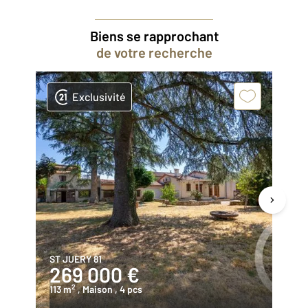
Biens se rapprochant
de votre recherche
Exclusivité
ST JUERY 81
AL
269 000 €
2
2
113 m
, Maison
, 4 pcs
18