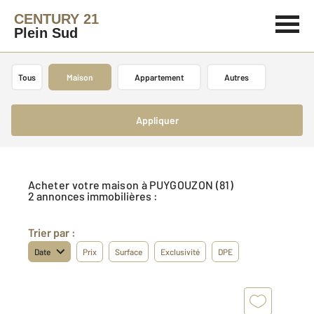
CENTURY 21
Plein Sud
Tous
Maison
Appartement
Autres
Appliquer
Acheter votre maison à PUYGOUZON (81)
2 annonces immobilières :
Trier par :
Date
Prix
Surface
Exclusivité
DPE