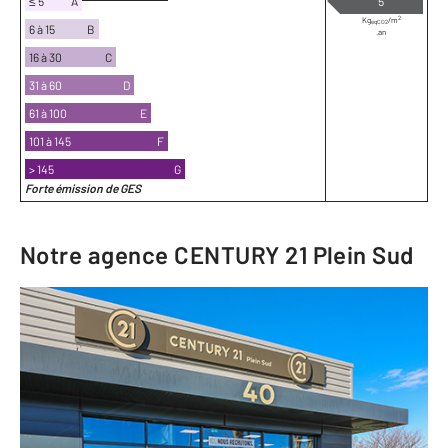
≤ 5
A
5
2
Kg
/m
eqCO2
6 à 15
B
.an
16 à 30
C
31 à 60
D
61 à 100
E
101 à 145
F
> 145
G
Forte émission de GES
Notre agence
CENTURY 21 Plein Sud