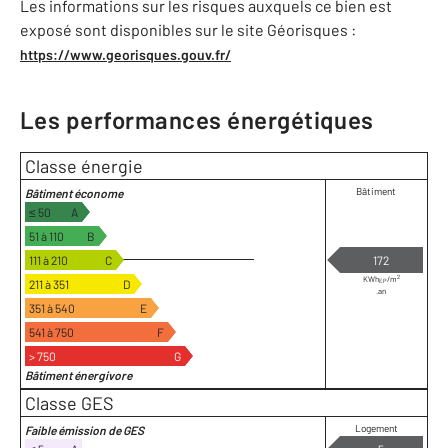
Les informations sur les risques auxquels ce bien est
exposé sont disponibles sur le site Géorisques :
https://www.georisques.gouv.fr/
Les performances énergétiques
Classe énergie
Bâtiment
Bâtiment économe
≤ 50
A
51 à 110
B
111 à 210
C
172
2
KWh
/m
211 à 351
D
EP
.an
351 à 540
E
541 à 750
F
> 750
G
Bâtiment énergivore
Classe GES
Logement
Faible émission de GES