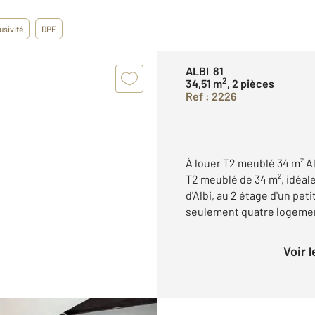
usivité
DPE
ALBI 81
2
34,51 m
, 2 pièces
Ref : 2226
À louer T2 meublé 34 m² A
T2 meublé de 34 m², idéale
d'Albi, au 2 étage d'un p
seulement quatre logement
Voir 