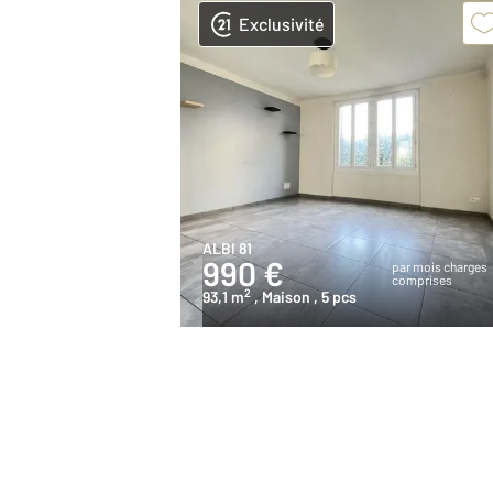
Exclusivité
ALBI 81
990 €
par mois charges
comprises
2
93,1 m
, Maison
, 5 pcs