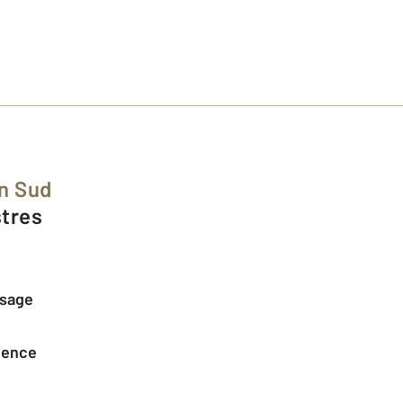
in Sud
stres
ssage
agence