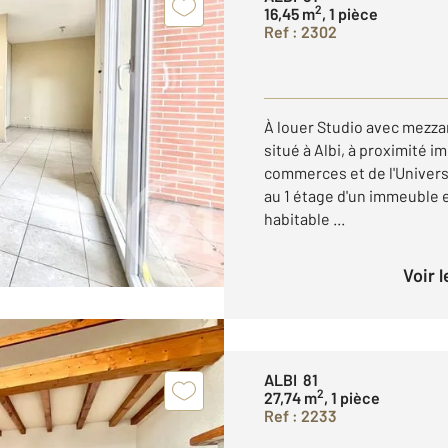
2
16,45 m
, 1 pièce
Ref : 2302
À louer Studio avec mezzan
situé à Albi, à proximité i
commerces et de l'Univers
au 1 étage d'un immeuble 
habitable ...
Voir 
ALBI 81
2
27,74 m
, 1 pièce
Ref : 2233