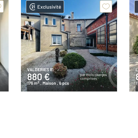
Exclusivité
VALDERIES 81
L
880 €
par mois charges
comprises
2
176 m
, Maison
, 6 pcs
1