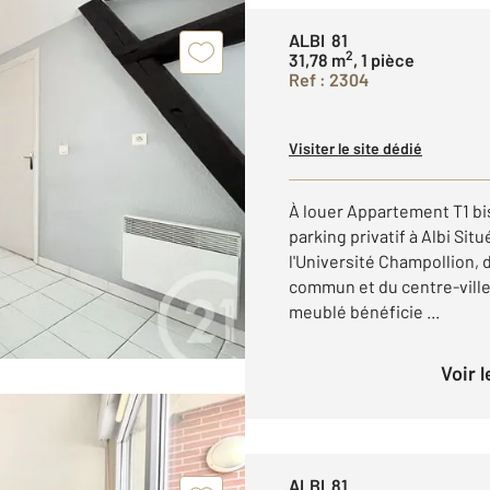
ALBI 81
2
31,78 m
, 1 pièce
Ref : 2304
Visiter le site dédié
À louer Appartement T1 bi
parking privatif à Albi Si
l'Université Champollion,
commun et du centre-ville 
meublé bénéficie ...
Voir 
ALBI 81