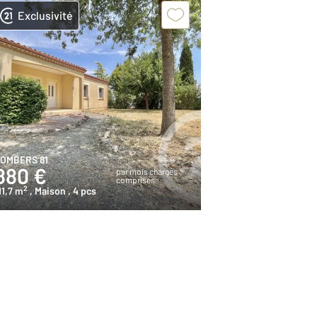
Exclusivité
OMBERS 81
880 €
par mois charges
comprises
2
11,7 m
, Maison
, 4 pcs