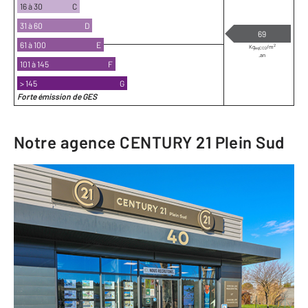
16 à 30
C
31 à 60
D
69
61 à 100
E
2
Kg
/m
eqCO2
.an
101 à 145
F
> 145
G
Forte émission de GES
Notre agence
CENTURY 21 Plein Sud