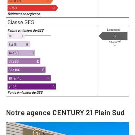
541 à 750
F
> 750
G
Bâtiment énergivore
Classe GES
Logement
Faible émission de GES
≤ 5
A
3
2
Kg
/m
eqCO2
6 à 15
B
.an
16 à 30
C
31 à 60
D
61 à 100
E
101 à 145
F
> 145
G
Forte émission de GES
Notre agence
CENTURY 21 Plein Sud