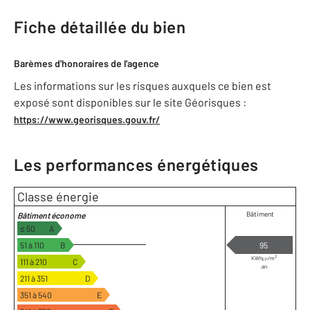
Fiche détaillée du bien
Barèmes d'honoraires de l'agence
Les informations sur les risques auxquels ce bien est
exposé sont disponibles sur le site Géorisques :
https://www.georisques.gouv.fr/
Les performances énergétiques
Classe énergie
Bâtiment
Bâtiment économe
≤ 50
A
51 à 110
B
95
2
KWh
/m
111 à 210
C
EP
.an
211 à 351
D
351 à 540
E