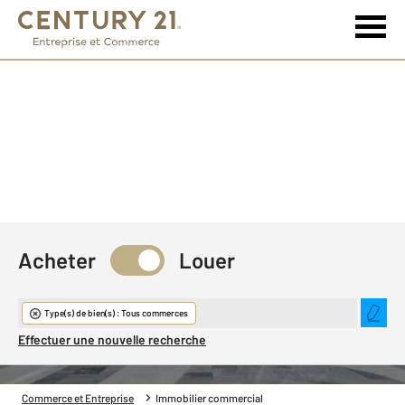
Acheter
Louer
Immobilier commercial
Type(s) de bien(s) : Tous commerces
Effectuer une nouvelle recherche
Commerce et Entreprise
Immobilier commercial