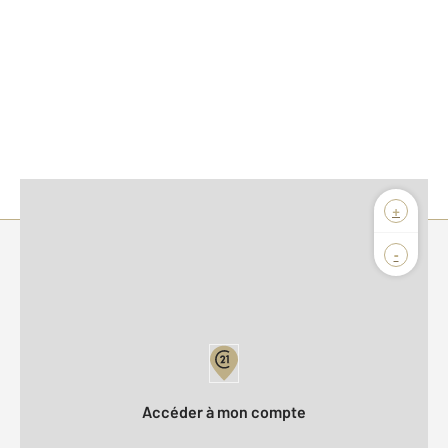
+
-
Parlons de vous, parlons biens
Votre compte :
Accéder à mon compte