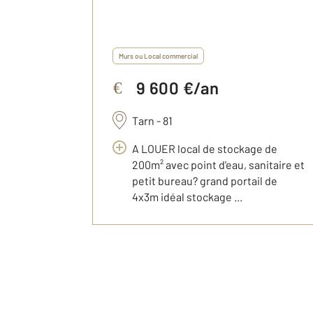
Murs ou Local commercial
9 600 €/an
€
Tarn - 81
A LOUER local de stockage de
200m² avec point d'eau, sanitaire et
petit bureau? grand portail de
4x3m idéal stockage ...