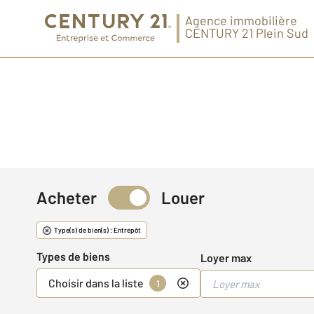
Agence immobilière
CENTURY 21 Plein Sud
Acheter
Louer
Immobilier d'entrepri
Type(s) de bien(s) : Entrepôt
Types de biens
Loyer max
Choisir dans la liste
1